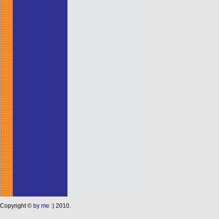
Сopyright ©
by me :)
2010.