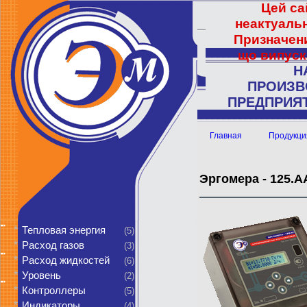
Цей са
неактуальн
Призначени
що випуск
Н
ПРОИЗВ
ПРЕДПРИЯТ
Главная
Продукци
Эргомера - 125.
*
Тепловая энергия
(5)
*
Расход газов
(3)
*
Расход жидкостей
(6)
*
Уровень
(2)
*
Контроллеры
(5)
*
Индикаторы
(4)