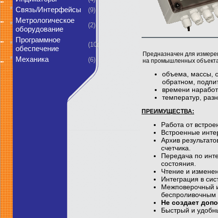
*
Связь/Интерфейсы
(9)
Метрологическое
*
(2)
оборудование
Программное
*
(10)
обеспечение
Предназначен для измерен
*
Механика
(6)
на промышленных объектах
объема, массы, 
обратном, подпи
времени наработ
температур, разн
ПРЕИМУЩЕСТВА:
Работа от встрое
Встроенные инте
Архив результато
счетчика.
Передача по инт
состояния.
Чтение и изменен
Интеграция в си
Межповерочный и
беспроливочным 
Не создает доп
Быстрый и удобны