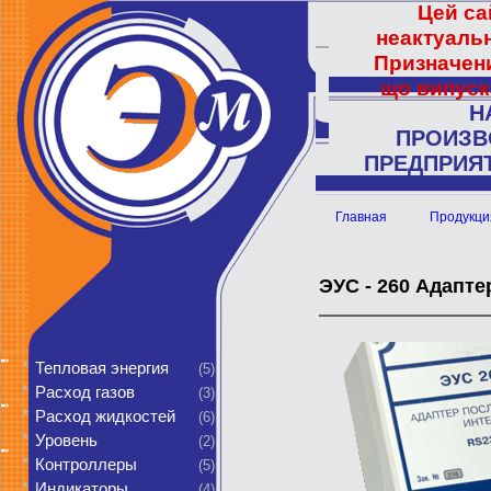
Цей са
неактуальн
Призначени
що випуск
Н
ПРОИЗВ
ПРЕДПРИЯТ
Главная
Продукци
ЭУС - 260 Адапт
*
Тепловая энергия
(5)
*
Расход газов
(3)
*
Расход жидкостей
(6)
*
Уровень
(2)
*
Контроллеры
(5)
*
Индикаторы
(4)