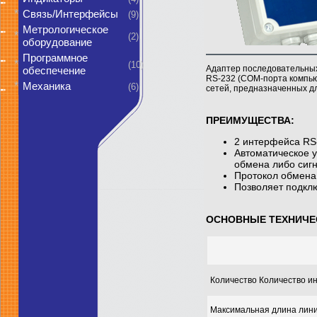
*
Связь/Интерфейсы
(9)
Метрологическое
*
(2)
оборудование
Программное
*
(10)
Адаптер последовательных
обеспечение
RS-232 (СОМ-порта компьют
*
Механика
(6)
сетей, предназначенных д
ПРЕИМУЩЕСТВА:
2 интерфейса RS
Автоматическое у
обмена либо сиг
Протокол обмена 
Позволяет подклю
ОСНОВНЫЕ ТЕХНИЧЕ
Количество Количество и
Максимальная длина лини