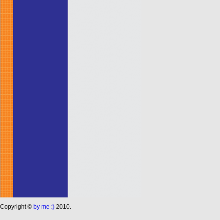
Сopyright ©
by me :)
2010.