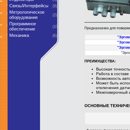
*
Связь/Интерфейсы
(9)
Метрологическое
*
(2)
оборудование
Программное
*
(10)
Предназначен для поверки
обеспечение
*
Механика
(6)
"Эргом
"Эргом
"Эргом
"Эрго
ПРЕИМУЩЕСТВА:
Высокая точност
Работа в составе
Возможность авт
Может быть испол
отключения датчи
Межповерочный и
ОСНОВНЫЕ ТЕХНИЧЕ