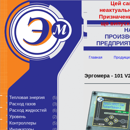
Цей са
неактуальн
Призначени
що випуск
Н
ПРОИЗВ
ПРЕДПРИЯТ
Главная
Продукци
Эргомера - 101 
*
Тепловая энергия
(5)
*
Расход газов
(3)
*
Расход жидкостей
(6)
*
Уровень
(2)
*
Контроллеры
(5)
*
Индикаторы
(4)