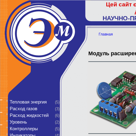
Цей сайт 
НАУЧНО-П
Главная
Модуль расшире
*
Тепловая энергия
(5)
*
Расход газов
(3)
*
Расход жидкостей
(6)
*
Уровень
(2)
*
Контроллеры
(5)
*
Индикаторы
(4)