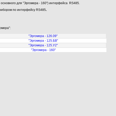
основного для "Эргомера - 160") интерфейса RS485.
прибором по интерфейсу RS485
.
омера":
"Эргомера - 126.09"
"Эргомера - 125.БВ"
"Эргомера - 125.У2"
"Эргомера - 160"