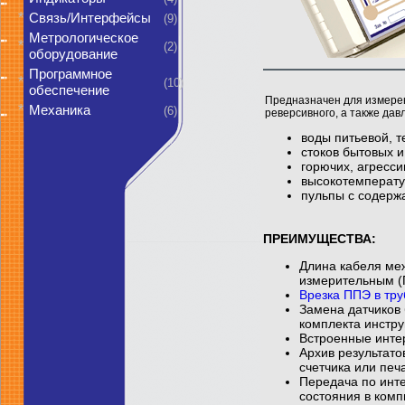
*
Связь/Интерфейсы
(9)
Метрологическое
*
(2)
оборудование
Программное
*
(10)
обеспечение
Предназначен для измерени
*
Механика
(6)
реверсивного, а также дав
воды питьевой, т
стоков бытовых 
горючих, агресси
высокотемператур
пульпы с содерж
ПРЕИМУЩЕСТВА:
Длина кабеля ме
измерительным (
Врезка ППЭ в тр
Замена датчиков
комплекта инстру
Встроенные инте
Архив результато
счетчика или печ
Передача по инт
состояния в комп