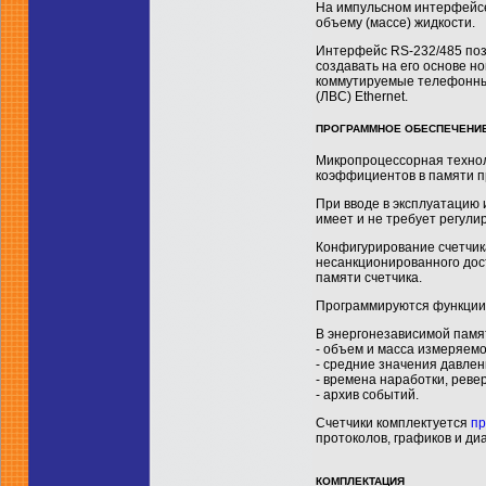
На импульсном интерфейсе
объему (массе) жидкости.
Интерфейс RS-232/485 поз
создавать на его основе н
коммутируемые телефонные
(ЛВС) Ethernet.
ПРОГРАММНОЕ ОБЕСПЕЧЕНИ
Микропроцессорная технол
коэффициентов в памяти пр
При вводе в эксплуатацию 
имеет и не требует регули
Конфигурирование счетчик
несанкционированного дос
памяти счетчика.
Программируются функции 
В энергонезависимой памя
- объем и масса измеряемо
- средние значения давле
- времена наработки, реве
- архив событий.
Счетчики комплектуется
пр
протоколов, графиков и ди
КОМПЛЕКТАЦИЯ