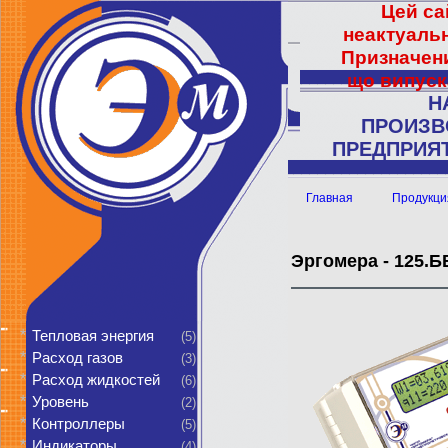
Цей са
неактуальн
Призначени
що випуск
Н
ПРОИЗВ
ПРЕДПРИЯТ
Главная
Продукци
Эргомера - 125.
*
Тепловая энергия
(5)
*
Расход газов
(3)
*
Расход жидкостей
(6)
*
Уровень
(2)
*
Контроллеры
(5)
*
Индикаторы
(4)