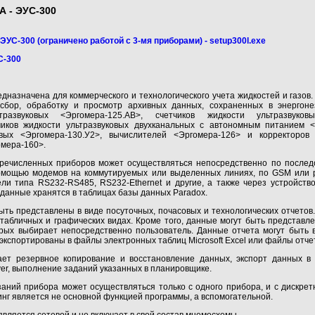
 - ЭУС-300
УС-300 (ограничено работой с 3-мя приборами) - setup300l.exe
С-300
назначена для коммерческого и технологического учета жидкостей и газов
 сбор, обработку и просмотр архивных данных, сохраненных в энергон
ьтразвуковых <Эргомера-125.АВ>, счетчиков жидкости ультразвуков
чиков жидкости ультразвуковых двухканальных с автономным питанием <
овых <Эргомера-130.У2>, вычислителей <Эргомера-126> и корректоров 
омера-160>.
ечисленных приборов может осуществляться непосредственно по послед
помощью модемов на коммутируемых или выделенных линиях, по GSM или р
ли типа RS232-RS485, RS232-Ethernet и другие, а также через устройств
данные хранятся в таблицах базы данных Paradox.
ть представлены в виде посуточных, почасовых и технологических отчетов
табличных и графических видах. Кроме того, данные могут быть представл
орых выбирает непосредственно пользователь. Данные отчета могут быть 
 экспортированы в файлы электронных таблиц Microsoft Excel или файлы отч
ет резервное копирование и восстановление данных, экспорт данных в 
rver, выполнение заданий указанных в планировщике.
аний прибора может осуществляться только с одного прибора, и с дискре
инг является не основной функцией программы, а вспомогательной.
вляется сетевой и не включает в свой состав мнемосхемы.