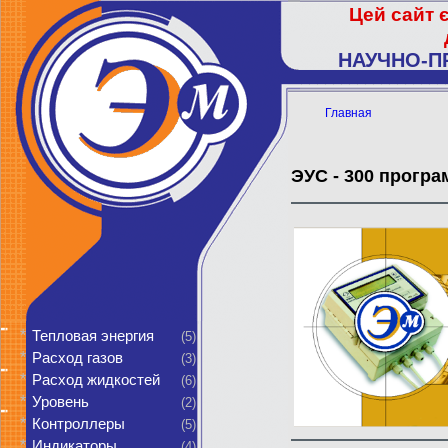
Цей сайт 
НАУЧНО-П
Главная
ЭУС - 300 прогр
*
Тепловая энергия
(5)
*
Расход газов
(3)
*
Расход жидкостей
(6)
*
Уровень
(2)
*
Контроллеры
(5)
*
Индикаторы
(4)