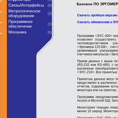
Базовое ПО ЭРГОМЕРА
*
Связь/Интерфейсы
(9)
Метрологическое
*
(2)
Скачать пробную версию Э
оборудование
Программное
Скачать обновления к ЭУ
*
(10)
обеспечение
*
Механика
(6)
Программа <ЭУС-300> пред
позволяет осуществлять
тепловодосчетчиков ул
<Эргомера-125.БВ>, счет
уровнемеров ультразвук
счетчиков импульсов <Эрг
Прием данных с выше пер
(RS-232 или RS-485), с 
различные преобразовате
<ЭУС-210>. Все принятые 
Принятые данные могут бы
представлен в различных 
отчетов, содержание кот
монитора или на принтер,
Программа предусматрива
Access и Microsoft SQL Se
Мониторинг текущих показ
менее 10 секунд. Монитор
Программа <ЭУС-300> не я