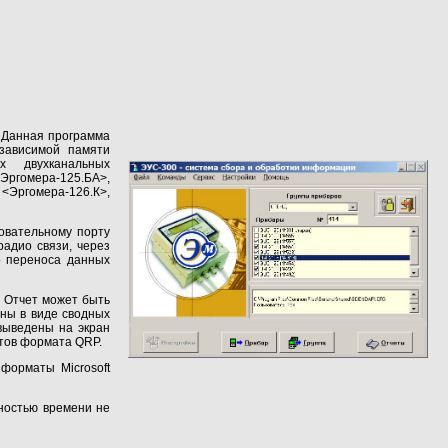
. Данная программа
езависимой памяти
ых двухканальных
Эргомера-125.БА>,
<Эргомера-126.К>,
овательному порту
адио связи, через
о переноса данных
. Отчет может быть
ены в виде сводных
выведены на экран
етов формата QRP.
форматы Microsoft
тностью времени не